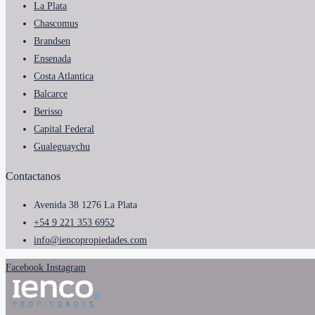
La Plata
Chascomus
Brandsen
Ensenada
Costa Atlantica
Balcarce
Berisso
Capital Federal
Gualeguaychu
Contactanos
Avenida 38 1276 La Plata
+54 9 221 353 6952
info@iencopropiedades.com
Facebook
Instagram