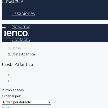
Venta
La Plata
Tasaciones
Nosotros
Contacto
Home
Costa Atlantica
Costa Atlantica
2 Propiedades
Ordenar por: