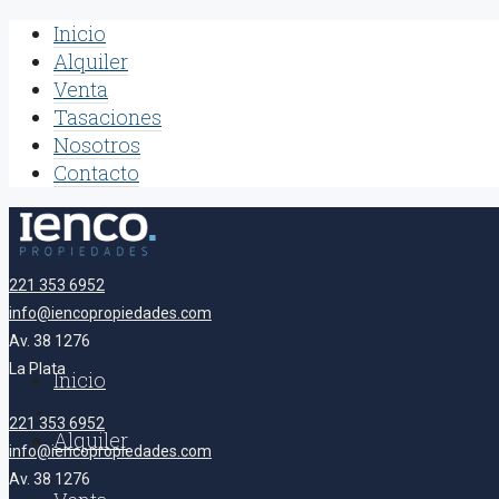
Inicio
Alquiler
Venta
Tasaciones
Nosotros
Contacto
221 353 6952
info@iencopropiedades.com
Av. 38 1276
La Plata
Inicio
221 353 6952
Alquiler
info@iencopropiedades.com
Av. 38 1276