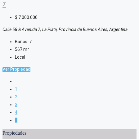
7
$
7.000.000
Calle 58 & Avenida 7, La Plata, Provincia de Buenos Aires, Argentina
Baños:
7
567
m²
Local
Ver Propiedad
1
2
3
4
5
Propiedades