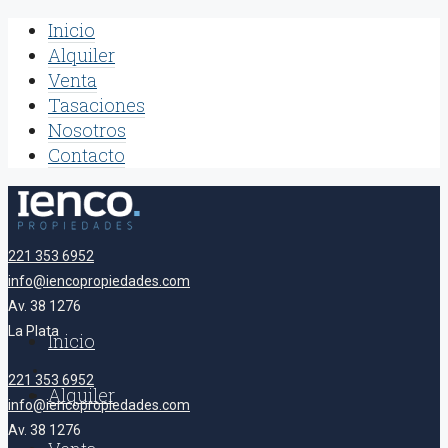
Inicio
Alquiler
Venta
Tasaciones
Nosotros
Contacto
221 353 6952
info@iencopropiedades.com
Av. 38 1276
La Plata
Inicio
221 353 6952
Alquiler
info@iencopropiedades.com
Av. 38 1276