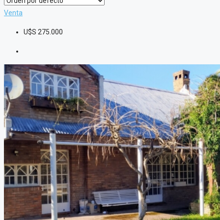
Venta
U$S
275.000