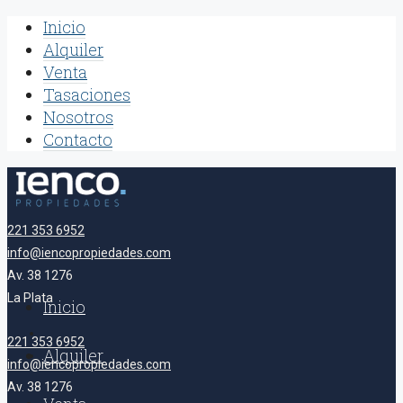
Inicio
Alquiler
Venta
Tasaciones
Nosotros
Contacto
221 353 6952
info@iencopropiedades.com
Av. 38 1276
La Plata
Inicio
221 353 6952
Alquiler
info@iencopropiedades.com
Av. 38 1276