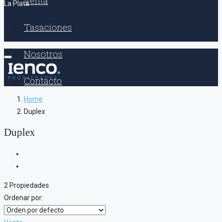
Venta
La Plata
Tasaciones
Nosotros
Contacto
Home
Duplex
Duplex
2 Propiedades
Ordenar por: