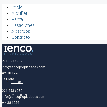
Inicio
Alquiler
Venta
Tasaciones
Nosotros
Contacto
221 353 6952
info@iencopropiedades.com
Av. 38 1276
La Plata
Inicio
221 353 6952
Alquiler
info@iencopropiedades.com
Av. 38 1276