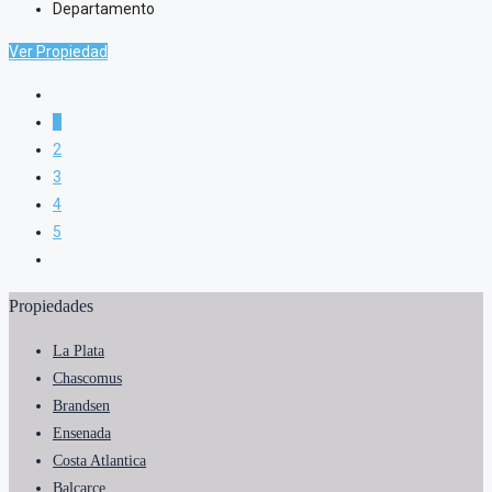
Departamento
Ver Propiedad
1
2
3
4
5
Propiedades
La Plata
Chascomus
Brandsen
Ensenada
Costa Atlantica
Balcarce