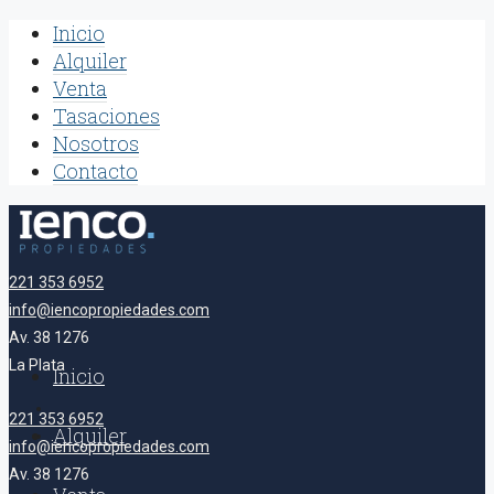
Inicio
Alquiler
Venta
Tasaciones
Nosotros
Contacto
221 353 6952
info@iencopropiedades.com
Av. 38 1276
La Plata
Inicio
221 353 6952
Alquiler
info@iencopropiedades.com
Av. 38 1276