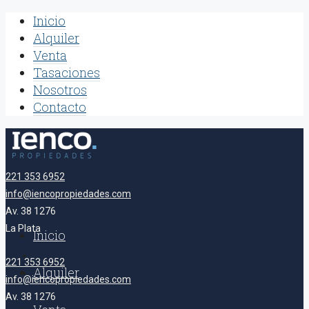
Inicio
Alquiler
Venta
Tasaciones
Nosotros
Contacto
221 353 6952
info@iencopropiedades.com
Av. 38 1276
La Plata
Inicio
221 353 6952
Alquiler
info@iencopropiedades.com
Av. 38 1276