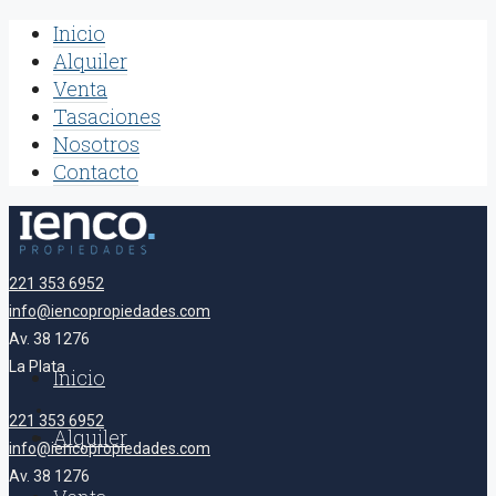
Inicio
Alquiler
Venta
Tasaciones
Nosotros
Contacto
221 353 6952
info@iencopropiedades.com
Av. 38 1276
La Plata
Inicio
221 353 6952
Alquiler
info@iencopropiedades.com
Av. 38 1276